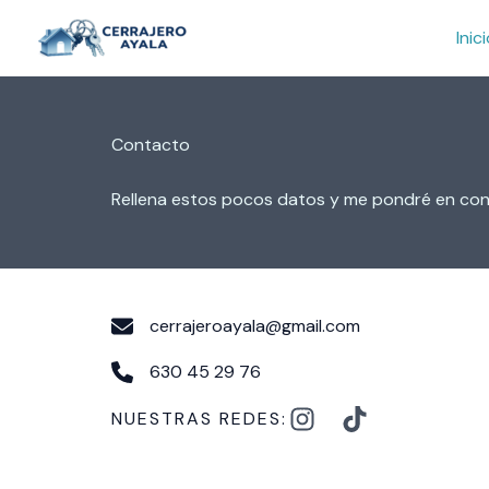
Ir
Inic
al
contenido
Contacto
Rellena estos pocos datos y me pondré en cont
cerrajeroayala@gmail.com
630 45 29 76
NUESTRAS REDES: