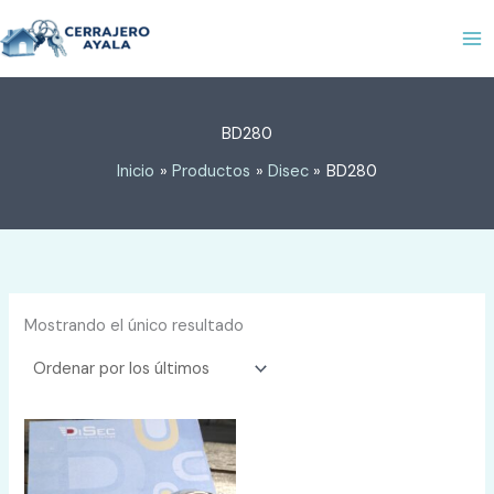
Ir
al
contenido
BD280
Inicio
Productos
Disec
BD280
Mostrando el único resultado