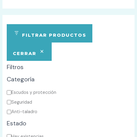
FILTRAR PRODUCTOS
CERRAR
Filtros
Categoría
C
Escudos y protección
a
Seguridad
t
Anti-taladro
e
Estado
g
D
o
Hay existencias